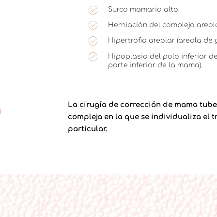
Surco mamario alto.
Herniación del complejo areol
Hipertrofia areolar (areola de
Hipoplasia del polo inferior d
parte inferior de la mama).
La cirugía de corrección de mama tube
compleja en la que se individualiza e
particular.