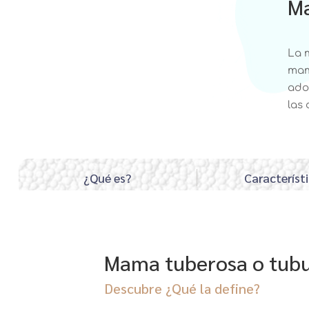
M
La 
mam
ado
las 
¿Qué es?
Característ
Mama tuberosa o tubu
Descubre ¿Qué la define?